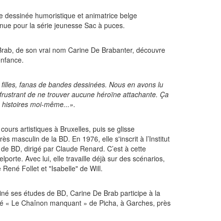
e dessinée humoristique et animatrice belge
nue pour la série jeunesse Sac à puces.
 Brab, de son vrai nom Carine De Brabanter, découvre
enfance.
 filles, fanas de bandes dessinées. Nous en avons lu
 frustrant de ne trouver aucune héroïne attachante. Ça
 histoires moi-même...».
cours artistiques à Bruxelles, puis se glisse
s masculin de la BD. En 1976, elle s'inscrit à l’Institut
er de BD, dirigé par Claude Renard. C’est à cette
porte. Avec lui, elle travaille déjà sur des scénarios,
ené Follet et "Isabelle" de Will.
miné ses études de BD, Carine De Brab participe à la
mé « Le Chaînon manquant » de Picha, à Garches, près