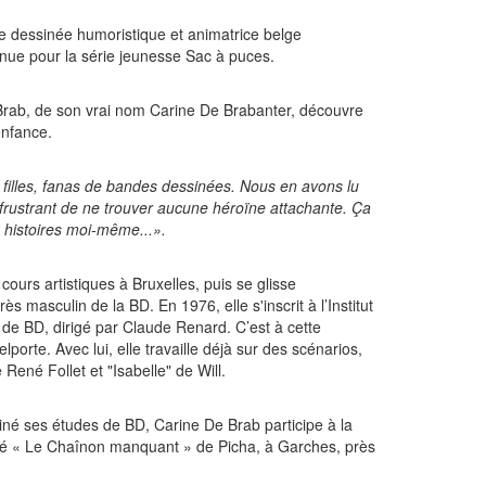
e dessinée humoristique et animatrice belge
nue pour la série jeunesse Sac à puces.
 Brab, de son vrai nom Carine De Brabanter, découvre
enfance.
 filles, fanas de bandes dessinées. Nous en avons lu
 frustrant de ne trouver aucune héroïne attachante. Ça
 histoires moi-même...».
cours artistiques à Bruxelles, puis se glisse
s masculin de la BD. En 1976, elle s'inscrit à l’Institut
er de BD, dirigé par Claude Renard. C’est à cette
porte. Avec lui, elle travaille déjà sur des scénarios,
ené Follet et "Isabelle" de Will.
miné ses études de BD, Carine De Brab participe à la
mé « Le Chaînon manquant » de Picha, à Garches, près