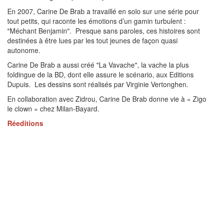
En 2007, Carine De Brab a travaillé en solo sur une série pour
tout petits, qui raconte les émotions d’un gamin turbulent :
"Méchant Benjamin". Presque sans paroles, ces histoires sont
destinées à être lues par les tout jeunes de façon quasi
autonome.
Carine De Brab a aussi créé "La Vavache", la vache la plus
foldingue de la BD, dont elle assure le scénario, aux Editions
Dupuis. Les dessins sont réalisés par Virginie Vertonghen.
En collaboration avec Zidrou, Carine De Brab donne vie à « Zigo
le clown » chez Milan-Bayard.
Réeditions
En 2020, trois des tout premiers albums de Sac à Puces devenus
introuvables sont réédités sous forme de recueil de luxe. C’est
l’Intégrale 1 (Tomes 1 à 3) : comment Margot a rencontré son
chien et comment elle réussit plus ou moins bien à le faire entrer
en cachette à la maison.
Sur Filigranes
Suivront deux autres recueils : L’Intégrale 2 (tomes 4 à 6) avec
Super maman, Chauds les marrons et Gare à ta truffe! et