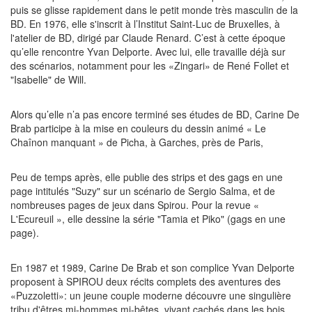
puis se glisse rapidement dans le petit monde très masculin de la
BD. En 1976, elle s'inscrit à l’Institut Saint-Luc de Bruxelles, à
l'atelier de BD, dirigé par Claude Renard. C’est à cette époque
qu’elle rencontre Yvan Delporte. Avec lui, elle travaille déjà sur
des scénarios, notamment pour les «Zingari» de René Follet et
"Isabelle" de Will.
Alors qu’elle n’a pas encore terminé ses études de BD, Carine De
Brab participe à la mise en couleurs du dessin animé « Le
Chaînon manquant » de Picha, à Garches, près de Paris,
Peu de temps après, elle publie des strips et des gags en une
page intitulés "Suzy" sur un scénario de Sergio Salma, et de
nombreuses pages de jeux dans Spirou. Pour la revue «
L'Ecureuil », elle dessine la série "Tamia et Piko" (gags en une
page).
En 1987 et 1989, Carine De Brab et son complice Yvan Delporte
proposent à SPIROU deux récits complets des aventures des
«Puzzoletti»: un jeune couple moderne découvre une singulière
tribu d'êtres mi-hommes mi-bêtes, vivant cachés dans les bois.