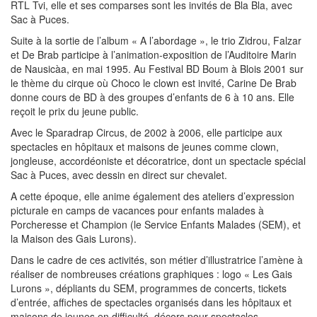
RTL Tvi, elle et ses comparses sont les invités de Bla Bla, avec
Sac à Puces.
Suite à la sortie de l’album « A l’abordage », le trio Zidrou, Falzar
et De Brab participe à l’animation-exposition de l’Auditoire Marin
de Nausicàa, en mai 1995. Au Festival BD Boum à Blois 2001 sur
le thème du cirque où Choco le clown est invité, Carine De Brab
donne cours de BD à des groupes d’enfants de 6 à 10 ans. Elle
reçoit le prix du jeune public.
Avec le Sparadrap Circus, de 2002 à 2006, elle participe aux
spectacles en hôpitaux et maisons de jeunes comme clown,
jongleuse, accordéoniste et décoratrice, dont un spectacle spécial
Sac à Puces, avec dessin en direct sur chevalet.
A cette époque, elle anime également des ateliers d’expression
picturale en camps de vacances pour enfants malades à
Porcheresse et Champion (le Service Enfants Malades (SEM), et
la Maison des Gais Lurons).
Dans le cadre de ces activités, son métier d’illustratrice l’amène à
réaliser de nombreuses créations graphiques : logo « Les Gais
Lurons », dépliants du SEM, programmes de concerts, tickets
d’entrée, affiches de spectacles organisés dans les hôpitaux et
maisons de jeunes en difficulté, décors pour spectacles,