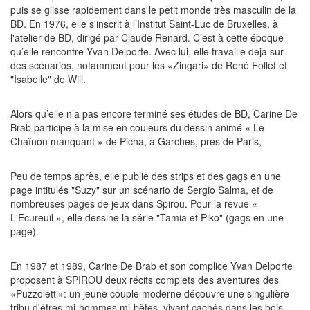
puis se glisse rapidement dans le petit monde très masculin de la
BD. En 1976, elle s'inscrit à l’Institut Saint-Luc de Bruxelles, à
l'atelier de BD, dirigé par Claude Renard. C’est à cette époque
qu’elle rencontre Yvan Delporte. Avec lui, elle travaille déjà sur
des scénarios, notamment pour les «Zingari» de René Follet et
"Isabelle" de Will.
Alors qu’elle n’a pas encore terminé ses études de BD, Carine De
Brab participe à la mise en couleurs du dessin animé « Le
Chaînon manquant » de Picha, à Garches, près de Paris,
Peu de temps après, elle publie des strips et des gags en une
page intitulés "Suzy" sur un scénario de Sergio Salma, et de
nombreuses pages de jeux dans Spirou. Pour la revue «
L'Ecureuil », elle dessine la série "Tamia et Piko" (gags en une
page).
En 1987 et 1989, Carine De Brab et son complice Yvan Delporte
proposent à SPIROU deux récits complets des aventures des
«Puzzoletti»: un jeune couple moderne découvre une singulière
tribu d'êtres mi-hommes mi-bêtes, vivant cachés dans les bois.