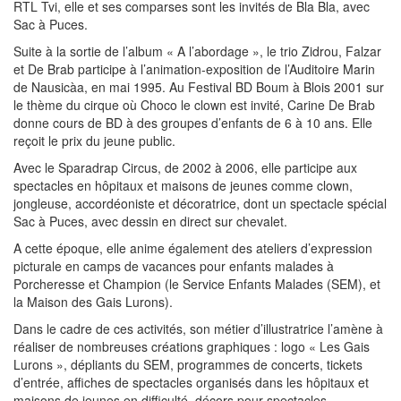
RTL Tvi, elle et ses comparses sont les invités de Bla Bla, avec
Sac à Puces.
Suite à la sortie de l’album « A l’abordage », le trio Zidrou, Falzar
et De Brab participe à l’animation-exposition de l’Auditoire Marin
de Nausicàa, en mai 1995. Au Festival BD Boum à Blois 2001 sur
le thème du cirque où Choco le clown est invité, Carine De Brab
donne cours de BD à des groupes d’enfants de 6 à 10 ans. Elle
reçoit le prix du jeune public.
Avec le Sparadrap Circus, de 2002 à 2006, elle participe aux
spectacles en hôpitaux et maisons de jeunes comme clown,
jongleuse, accordéoniste et décoratrice, dont un spectacle spécial
Sac à Puces, avec dessin en direct sur chevalet.
A cette époque, elle anime également des ateliers d’expression
picturale en camps de vacances pour enfants malades à
Porcheresse et Champion (le Service Enfants Malades (SEM), et
la Maison des Gais Lurons).
Dans le cadre de ces activités, son métier d’illustratrice l’amène à
réaliser de nombreuses créations graphiques : logo « Les Gais
Lurons », dépliants du SEM, programmes de concerts, tickets
d’entrée, affiches de spectacles organisés dans les hôpitaux et
maisons de jeunes en difficulté, décors pour spectacles,