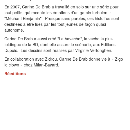
En 2007, Carine De Brab a travaillé en solo sur une série pour
tout petits, qui raconte les émotions d’un gamin turbulent :
"Méchant Benjamin". Presque sans paroles, ces histoires sont
destinées à être lues par les tout jeunes de façon quasi
autonome.
Carine De Brab a aussi créé "La Vavache", la vache la plus
foldingue de la BD, dont elle assure le scénario, aux Editions
Dupuis. Les dessins sont réalisés par Virginie Vertonghen.
En collaboration avec Zidrou, Carine De Brab donne vie à « Zigo
le clown » chez Milan-Bayard.
Réeditions
En 2020, trois des tout premiers albums de Sac à Puces devenus
introuvables sont réédités sous forme de recueil de luxe. C’est
l’Intégrale 1 (Tomes 1 à 3) : comment Margot a rencontré son
chien et comment elle réussit plus ou moins bien à le faire entrer
en cachette à la maison.
Sur Filigranes
Suivront deux autres recueils : L’Intégrale 2 (tomes 4 à 6) avec
Super maman, Chauds les marrons et Gare à ta truffe! et