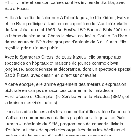
RTL Tvi, elle et ses comparses sont les invités de Bla Bla, avec
Sac à Puces.
Suite à la sortie de l’album « A l’abordage », le trio Zidrou, Falzar
et De Brab participe à l’animation-exposition de l’Auditoire Marin
de Nausicàa, en mai 1995. Au Festival BD Boum à Blois 2001 sur
le thème du cirque où Choco le clown est invité, Carine De Brab
donne cours de BD à des groupes d’enfants de 6 à 10 ans. Elle
reçoit le prix du jeune public.
Avec le Sparadrap Circus, de 2002 à 2006, elle participe aux
spectacles en hôpitaux et maisons de jeunes comme clown,
jongleuse, accordéoniste et décoratrice, dont un spectacle spécial
Sac à Puces, avec dessin en direct sur chevalet.
A cette époque, elle anime également des ateliers d’expression
picturale en camps de vacances pour enfants malades à
Porcheresse et Champion (le Service Enfants Malades (SEM), et
la Maison des Gais Lurons).
Dans le cadre de ces activités, son métier d’illustratrice l’amène à
réaliser de nombreuses créations graphiques : logo « Les Gais
Lurons », dépliants du SEM, programmes de concerts, tickets
d’entrée, affiches de spectacles organisés dans les hôpitaux et
maisons de jeunes en difficulté, décors pour spectacles,