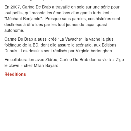
En 2007, Carine De Brab a travaillé en solo sur une série pour
tout petits, qui raconte les émotions d’un gamin turbulent :
"Méchant Benjamin". Presque sans paroles, ces histoires sont
destinées à être lues par les tout jeunes de façon quasi
autonome.
Carine De Brab a aussi créé "La Vavache", la vache la plus
foldingue de la BD, dont elle assure le scénario, aux Editions
Dupuis. Les dessins sont réalisés par Virginie Vertonghen.
En collaboration avec Zidrou, Carine De Brab donne vie à « Zigo
le clown » chez Milan-Bayard.
Réeditions
En 2020, trois des tout premiers albums de Sac à Puces devenus
introuvables sont réédités sous forme de recueil de luxe. C’est
l’Intégrale 1 (Tomes 1 à 3) : comment Margot a rencontré son
chien et comment elle réussit plus ou moins bien à le faire entrer
en cachette à la maison.
Sur Filigranes
Suivront deux autres recueils : L’Intégrale 2 (tomes 4 à 6) avec
Super maman, Chauds les marrons et Gare à ta truffe! et