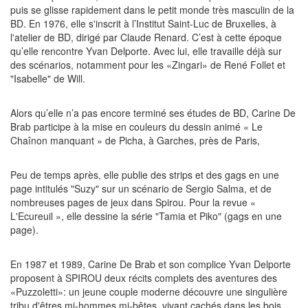
puis se glisse rapidement dans le petit monde très masculin de la
BD. En 1976, elle s'inscrit à l’Institut Saint-Luc de Bruxelles, à
l'atelier de BD, dirigé par Claude Renard. C’est à cette époque
qu’elle rencontre Yvan Delporte. Avec lui, elle travaille déjà sur
des scénarios, notamment pour les «Zingari» de René Follet et
"Isabelle" de Will.
Alors qu’elle n’a pas encore terminé ses études de BD, Carine De
Brab participe à la mise en couleurs du dessin animé « Le
Chaînon manquant » de Picha, à Garches, près de Paris,
Peu de temps après, elle publie des strips et des gags en une
page intitulés "Suzy" sur un scénario de Sergio Salma, et de
nombreuses pages de jeux dans Spirou. Pour la revue «
L'Ecureuil », elle dessine la série "Tamia et Piko" (gags en une
page).
En 1987 et 1989, Carine De Brab et son complice Yvan Delporte
proposent à SPIROU deux récits complets des aventures des
«Puzzoletti»: un jeune couple moderne découvre une singulière
tribu d'êtres mi-hommes mi-bêtes, vivant cachés dans les bois.