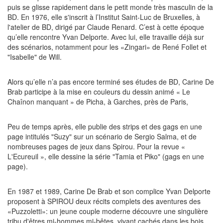
puis se glisse rapidement dans le petit monde très masculin de la
BD. En 1976, elle s'inscrit à l’Institut Saint-Luc de Bruxelles, à
l'atelier de BD, dirigé par Claude Renard. C’est à cette époque
qu’elle rencontre Yvan Delporte. Avec lui, elle travaille déjà sur
des scénarios, notamment pour les «Zingari» de René Follet et
"Isabelle" de Will.
Alors qu’elle n’a pas encore terminé ses études de BD, Carine De
Brab participe à la mise en couleurs du dessin animé « Le
Chaînon manquant » de Picha, à Garches, près de Paris,
Peu de temps après, elle publie des strips et des gags en une
page intitulés "Suzy" sur un scénario de Sergio Salma, et de
nombreuses pages de jeux dans Spirou. Pour la revue «
L'Ecureuil », elle dessine la série "Tamia et Piko" (gags en une
page).
En 1987 et 1989, Carine De Brab et son complice Yvan Delporte
proposent à SPIROU deux récits complets des aventures des
«Puzzoletti»: un jeune couple moderne découvre une singulière
tribu d'êtres mi-hommes mi-bêtes, vivant cachés dans les bois.