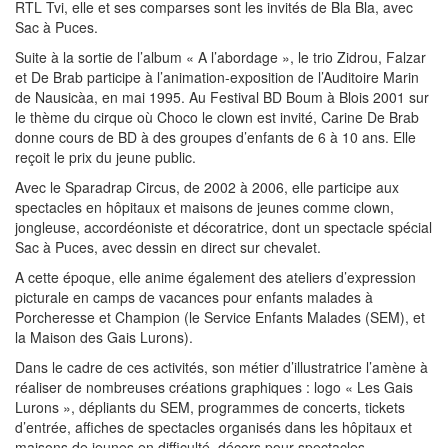
RTL Tvi, elle et ses comparses sont les invités de Bla Bla, avec
Sac à Puces.
Suite à la sortie de l’album « A l’abordage », le trio Zidrou, Falzar
et De Brab participe à l’animation-exposition de l’Auditoire Marin
de Nausicàa, en mai 1995. Au Festival BD Boum à Blois 2001 sur
le thème du cirque où Choco le clown est invité, Carine De Brab
donne cours de BD à des groupes d’enfants de 6 à 10 ans. Elle
reçoit le prix du jeune public.
Avec le Sparadrap Circus, de 2002 à 2006, elle participe aux
spectacles en hôpitaux et maisons de jeunes comme clown,
jongleuse, accordéoniste et décoratrice, dont un spectacle spécial
Sac à Puces, avec dessin en direct sur chevalet.
A cette époque, elle anime également des ateliers d’expression
picturale en camps de vacances pour enfants malades à
Porcheresse et Champion (le Service Enfants Malades (SEM), et
la Maison des Gais Lurons).
Dans le cadre de ces activités, son métier d’illustratrice l’amène à
réaliser de nombreuses créations graphiques : logo « Les Gais
Lurons », dépliants du SEM, programmes de concerts, tickets
d’entrée, affiches de spectacles organisés dans les hôpitaux et
maisons de jeunes en difficulté, décors pour spectacles,