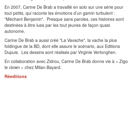
En 2007, Carine De Brab a travaillé en solo sur une série pour
tout petits, qui raconte les émotions d’un gamin turbulent :
"Méchant Benjamin". Presque sans paroles, ces histoires sont
destinées à être lues par les tout jeunes de façon quasi
autonome.
Carine De Brab a aussi créé "La Vavache", la vache la plus
foldingue de la BD, dont elle assure le scénario, aux Editions
Dupuis. Les dessins sont réalisés par Virginie Vertonghen.
En collaboration avec Zidrou, Carine De Brab donne vie à « Zigo
le clown » chez Milan-Bayard.
Réeditions
En 2020, trois des tout premiers albums de Sac à Puces devenus
introuvables sont réédités sous forme de recueil de luxe. C’est
l’Intégrale 1 (Tomes 1 à 3) : comment Margot a rencontré son
chien et comment elle réussit plus ou moins bien à le faire entrer
en cachette à la maison.
Sur Filigranes
Suivront deux autres recueils : L’Intégrale 2 (tomes 4 à 6) avec
Super maman, Chauds les marrons et Gare à ta truffe! et